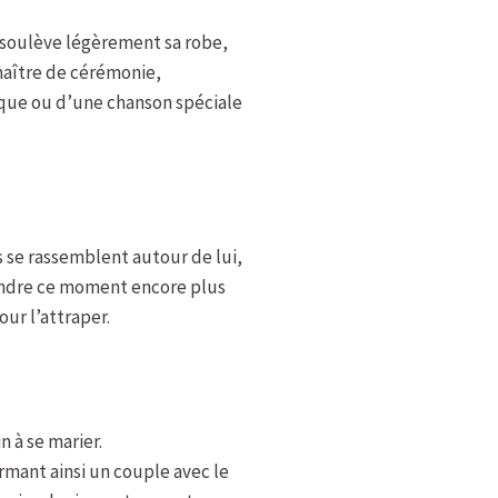
e soulève légèrement sa robe,
 maître de cérémonie,
ique ou d’une chanson spéciale
ins se rassemblent autour de lui,
 rendre ce moment encore plus
our l’attraper.
n à se marier.
rmant ainsi un couple avec le