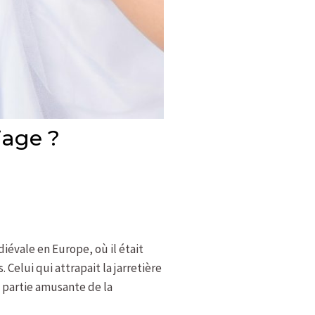
iage ?
iévale en Europe, où il était
. Celui qui attrapait la jarretière
e partie amusante de la