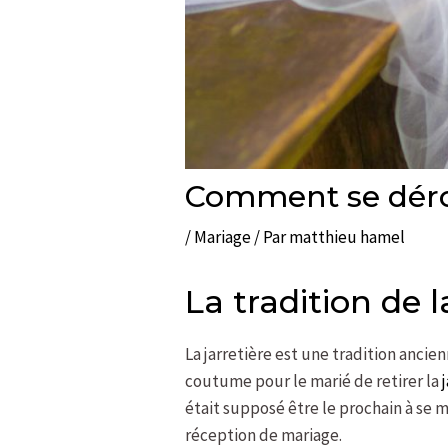
Comment se dérou
/
Mariage
/ Par
matthieu hamel
La tradition de l
La jarretière est une tradition ancie
coutume pour le marié de retirer la
était supposé être le prochain à se m
réception de mariage.