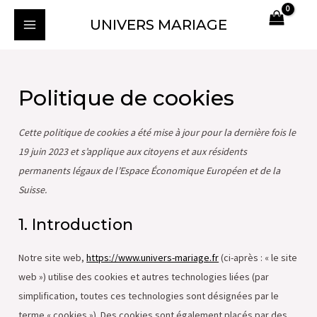
Aller
Consent
Consent
Consent
Consent
Consent
Consent
Consent
Marketing
MAIN
UNIVERS MARIAGE
au
to
to
to
to
to
to
to
MENU
contenu
service
service
service
service
service
service
service
wordpress
elementor
woocommerce
google-
stripe
litespeed
divers
recaptcha
Politique de cookies
Cette politique de cookies a été mise à jour pour la dernière fois le
19 juin 2023 et s’applique aux citoyens et aux résidents
permanents légaux de l’Espace Économique Européen et de la
Suisse.
1. Introduction
Notre site web,
https://www.univers-mariage.fr
(ci-après : « le site
web ») utilise des cookies et autres technologies liées (par
simplification, toutes ces technologies sont désignées par le
terme « cookies »). Des cookies sont également placés par des