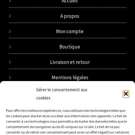
Accueil
A propos
Mon compte
Boutique
Livraison et retour
Mentions légales
Gérer le consentement aux
Plan de site
cookies
Politique de confidentialité
Pour offrir les meilleures expériences, nous utilisons des technologies telles que
les cookies pour stocker et/ou accéder aux informations des appareils. Le fait de
consentir à ces technologies nous permettra de traiter des données telles que le
Conditions générales de vente
comportement de navigation ou les ID uniques sur ce site. Le fait de ne pas
consentir ou de retirer son consentement peut avoir un effet négatif sur certaines