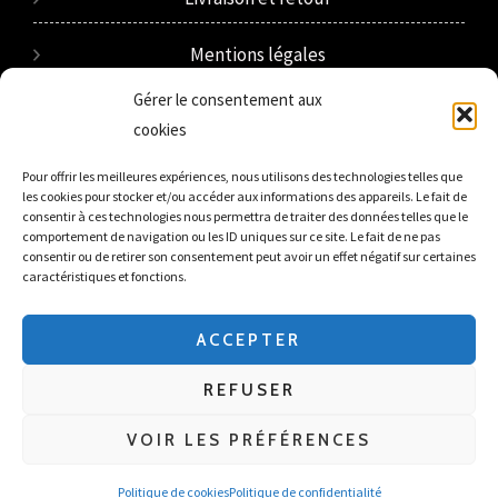
Mentions légales
Gérer le consentement aux
Plan de site
cookies
Politique de confidentialité
Pour offrir les meilleures expériences, nous utilisons des technologies telles que
les cookies pour stocker et/ou accéder aux informations des appareils. Le fait de
consentir à ces technologies nous permettra de traiter des données telles que le
Conditions générales de vente
comportement de navigation ou les ID uniques sur ce site. Le fait de ne pas
consentir ou de retirer son consentement peut avoir un effet négatif sur certaines
caractéristiques et fonctions.
Politique de cookies
ACCEPTER
REFUSER
Copyright © 2026 UNIVERS MARIAGE
VOIR LES PRÉFÉRENCES
Politique de cookies
Politique de confidentialité