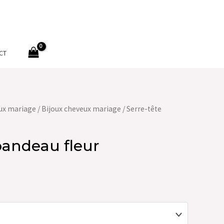
CT
ux mariage
/
Bijoux cheveux mariage
/ Serre-tête
bandeau fleur