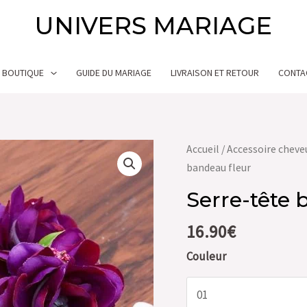
UNIVERS MARIAGE
BOUTIQUE
GUIDE DU MARIAGE
LIVRAISON ET RETOUR
CONTA
quantité
Accueil
/
Accessoire cheve
de
bandeau fleur
Serre-
Serre-tête 
tête
bandeau
16.90
€
fleur
Couleur