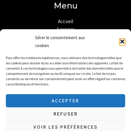
Menu
Accueil
A propos
Mon compte
Gérer le consentement aux
Boutique
cookies
Livraison et retour
Pour offrir les meilleures expériences, nous utilisons des technologies telles que
Mentions légales
les cookies pour stocker et/ou accéder aux informations des appareils. Le fait de
Plan de site
consentir à ces technologies nous permettra de traiter des données telles que le
comportement de navigation ou les ID uniques sur ce site. Le fait de ne pas
Politique de confidentialité
consentir ou de retirer son consentement peut avoir un effet négatif sur certaines
Conditions générales de vente
caractéristiques et fonctions.
Politique de cookies
ACCEPTER
REFUSER
Copyright © 2026 UNIVERS MARIAGE
VOIR LES PRÉFÉRENCES