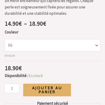
un motif enchanteur qui captera les regards. Chaque
perle est soigneusement fixée pour assurer une
durabilité et une stabilité optimales.
14.90
€
–
18.90
€
Couleur
EFFACER
18.90
€
Disponibilité :
En stock
AJOUTER AU
PANIER
Paiement sécurisé