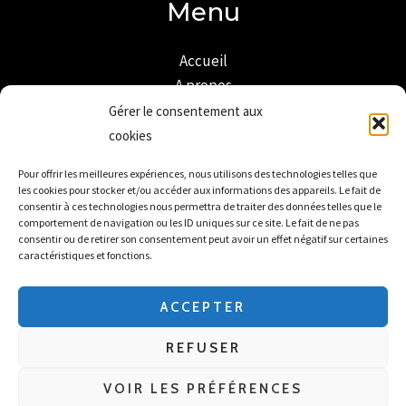
Menu
Accueil
A propos
Mon compte
Gérer le consentement aux
Boutique
cookies
Livraison et retour
Pour offrir les meilleures expériences, nous utilisons des technologies telles que
Mentions légales
les cookies pour stocker et/ou accéder aux informations des appareils. Le fait de
Plan de site
consentir à ces technologies nous permettra de traiter des données telles que le
comportement de navigation ou les ID uniques sur ce site. Le fait de ne pas
Politique de confidentialité
consentir ou de retirer son consentement peut avoir un effet négatif sur certaines
Conditions générales de vente
caractéristiques et fonctions.
Politique de cookies
ACCEPTER
REFUSER
Copyright © 2026 UNIVERS MARIAGE
VOIR LES PRÉFÉRENCES