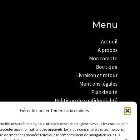
Menu
Accueil
A propos
Mon compte
Boutique
Livraison et retour
Mentions légales
Plan de site
Politique de confidentialité
Conditions générales de vente
Gérer le consentement aux cookies
Politique de cookies
s meilleures expériences, nous utilisons des technologies telles que les cookies pour
 accéder aux informations des appareils. Le fait de consentir à ces technologies
a de traiter des données telles que le comportement de navigation ou les ID