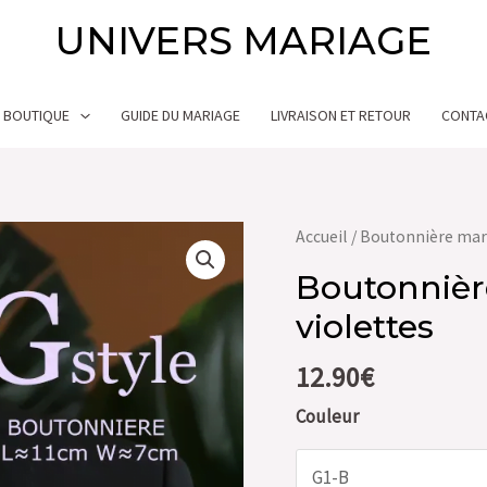
UNIVERS MARIAGE
BOUTIQUE
GUIDE DU MARIAGE
LIVRAISON ET RETOUR
CONTA
quantité
Accueil
/
Boutonnière mar
de
Boutonnière
Boutonnière
violettes
mariage
à
12.90
€
fleurs
violettes
Couleur