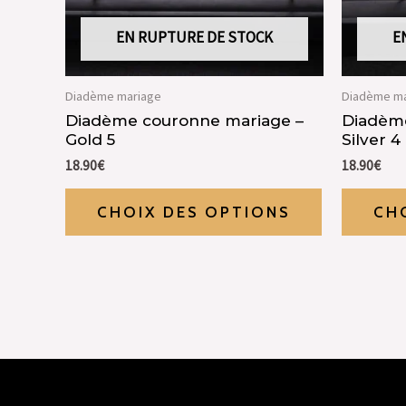
EN RUPTURE DE STOCK
E
Diadème mariage
Diadème ma
Diadème couronne mariage –
Diadème
Gold 5
Silver 4
18.90
€
18.90
€
CHOIX DES OPTIONS
CH