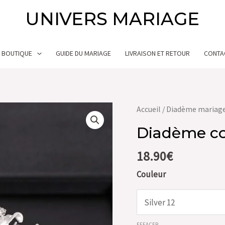
UNIVERS MARIAGE
BOUTIQUE
GUIDE DU MARIAGE
LIVRAISON ET RETOUR
CONTA
quantité
Accueil
/
Diadème mariag
de
Diadème c
Diadème
couronne
18.90
€
mariage
Couleur
EFFACER