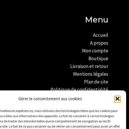
Menu
Accueil
A propos
Mon compte
Boutique
Livraison et retour
Mentions légales
Plan de site
Politique de confidentialité
Conditions générales de vente
Gérer le consentement aux cookies
Politique de cookies
s meilleures expériences, nous utilisons des technologies telles que les cookies pour
 accéder aux informations des appareils. Le fait de consentir à ces technologies
a de traiter des données telles que le comportement de navigation ou les ID
e site. Le fait de ne pas consentir ou de retirer son consentement peut avoir un effet