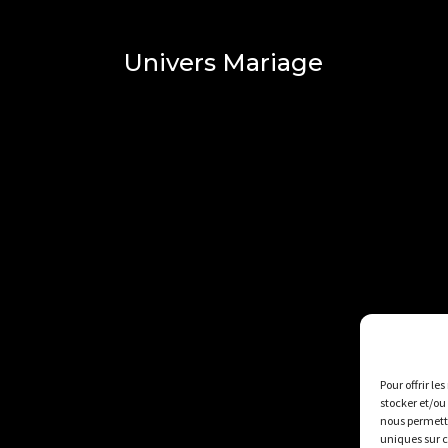
Univers Mariage
Pour offrir le
stocker et/ou
nous permettr
uniques sur c