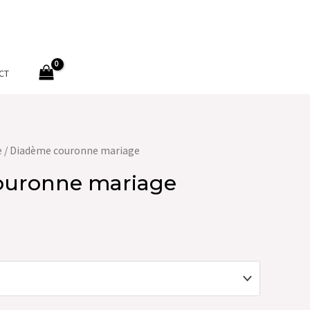
CT
e
/ Diadème couronne mariage
ouronne mariage