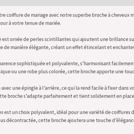
otre coiffure de mariage avec notre superbe broche à cheveux m
mour à votre tenue de mariée.
est ornée de perles scintillantes qui ajoutent une brillance sub
re de manière élégante, créant un effet étincelant et enchante
parence sophistiquée et polyvalente, s’harmonisant facilement
sique ou une robe plus colorée, cette broche apporte une touc
ec une épingle à l’arrière, ce qui la rend facile à fixer dans v
 cette broche s’adapte parfaitement et tient solidement en place
 est un choix polyvalent, idéal pour une variété de coiffures
us décontractée, cette broche ajoutera une touche d’élégance