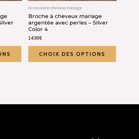
Accessoire cheveux mariage
age
Broche à cheveux mariage
ilver
argentée avec perles – Silver
Color 4
14.90
€
ONS
CHOIX DES OPTIONS