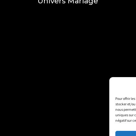
Univers Mariage
Pour offrir le
stocker et/ou
nous permettr
uniques sur c
négatif sur c