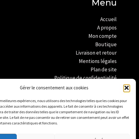
Menu
Accueil
A propos
Mon compte
Boutique
Livraison et retour
Mentions légales
Plan de site
Politique de confidentialité
Conditions générales de vente
Gérer le consentement aux cookies
Politique de cookies
s meilleures expériences, nous utilisons des technologies telles que les cookies pour
 accéder aux informations des appareils. Le fait de consentir à ces technologies
a de traiter des données telles que le comportement de navigation ou les ID
e site. Le fait de ne pas consentir ou de retirer son consentement peut avoir un effet
ertaines caractéristiques et fonctions.