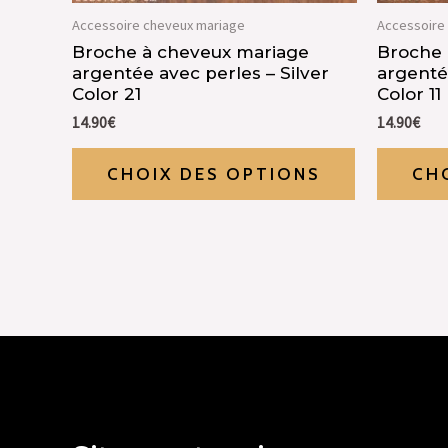
Accessoire cheveux mariage
Accessoire
Broche à cheveux mariage
Broche 
argentée avec perles – Silver
argentée
Color 21
Color 11
14.90
€
14.90
€
CHOIX DES OPTIONS
CH