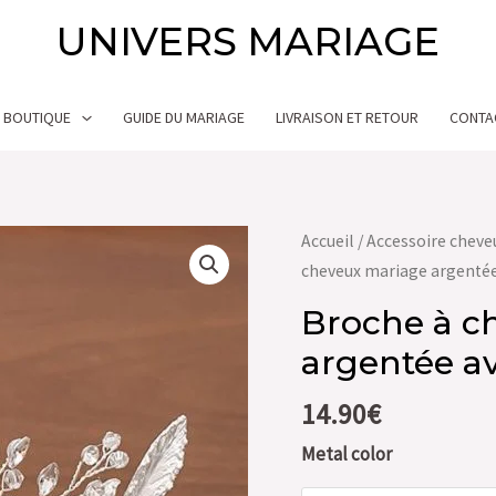
UNIVERS MARIAGE
BOUTIQUE
GUIDE DU MARIAGE
LIVRAISON ET RETOUR
CONTA
quantité
Accueil
/
Accessoire cheve
de
cheveux mariage argentée
Broche
Broche à c
à
argentée av
cheveux
mariage
14.90
€
argentée
avec
Metal color
perles